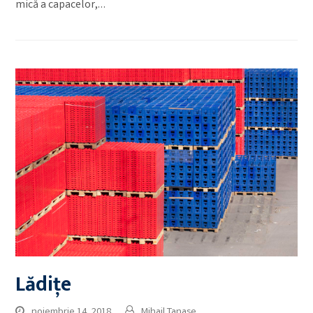
mică a capacelor,…
Lădițe
noiembrie 14, 2018
Mihail Tanase