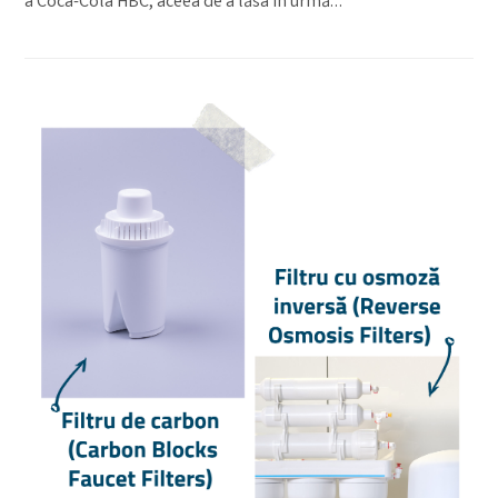
a Coca-Cola HBC, aceea de a lăsa în urmă…