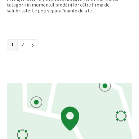
categorii în momentul predării lor către firma de
salubritate. Le poți separa înainte de a le…
Page
1
Page
2
Next