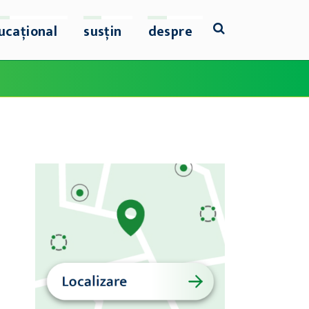
ucațional
susțin
despre