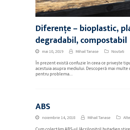
Diferențe – bioplastic, pl
degradabil, compostabi
mai 10, 2019
Mihail Tanase
Noutati
În prezent există confuzie în ceea ce privește tip
acestuia asupra mediului. Descoperă mai multe des
pentru problema…
ABS
noiembrie 14, 2018
Mihail Tanase
Alt
Cum colectăm ABS-ul (Acrilonitril butadien stiren