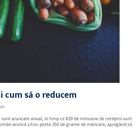
 și cum să o reducem
ati
e sunt aruncate anual, în timp ce 820 de milioane de cetăţeni sunt
român aruncă zilnic peste 350 de grame de mâncare, ajungând să