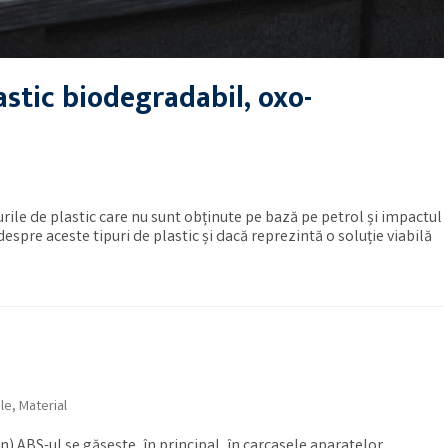
astic biodegradabil, oxo-
l
urile de plastic care nu sunt obținute pe bază pe petrol și impactul
pre aceste tipuri de plastic și dacă reprezintă o soluție viabilă
ele
,
Material
) ABS-ul se găsește, în principal, în carcasele aparatelor