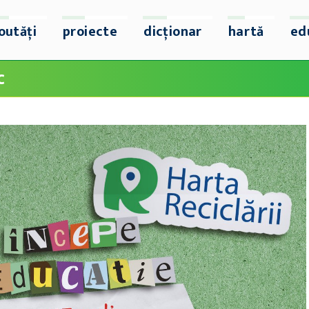
outăți
proiecte
dicționar
hartă
ed
c