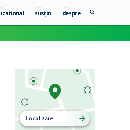
ucațional
susțin
despre