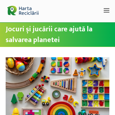
Jocuri și jucării care ajută la
salvarea planetei