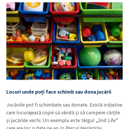
Locuri unde poți face schimb sau dona jucării
Jucăriile pot fi schimbate sau donate. Există inițiative
care încurajează copiii să vândă și să cumpere cărțile
și jucăriile vechi. Un exemplu este târgul „2nd Life”
care are loc o data pe an în Parcul Herăstrău.