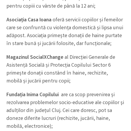
pentru copiii cu vârste de până la 12 ani;
Asociația Casa Ioana
oferă servicii copiilor și femeilor
care se confruntă cu violența domestică și lipsa unui
adăpost. Asociația primește donații de haine purtate
în stare bună și jucării folosite, dar funcționale;
Magazinul SocialXChange
al Direcției Generale de
Asistență Socială și Protecția Copilului Sector 6
primește donații constând în haine, rechizite,
mobilă și jucării pentru copii;
Fundația Inima Copilului
are ca scop prevenirea și
rezolvarea problemelor socio-educative ale copiilor şi
adulților din județul Cluj. Cei care doresc, pot sa
doneze diferite lucruri (rechizite, jucării, haine,
mobilă, electronice);