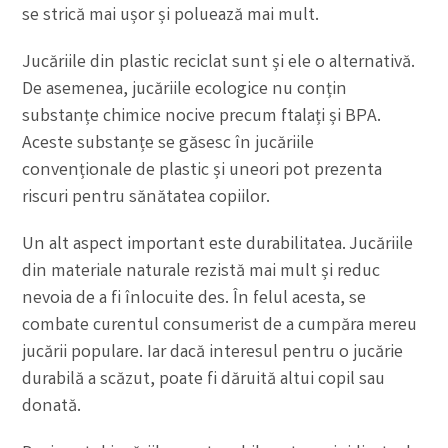
se strică mai ușor și poluează mai mult.
Jucăriile din plastic reciclat sunt și ele o alternativă.
De asemenea, jucăriile ecologice nu conțin
substanțe chimice nocive precum ftalați și BPA.
Aceste substanțe se găsesc în jucăriile
convenționale de plastic și uneori pot prezenta
riscuri pentru sănătatea copiilor.
Un alt aspect important este durabilitatea. Jucăriile
din materiale naturale rezistă mai mult și reduc
nevoia de a fi înlocuite des. În felul acesta, se
combate curentul consumerist de a cumpăra mereu
jucării populare. Iar dacă interesul pentru o jucărie
durabilă a scăzut, poate fi dăruită altui copil sau
donată.