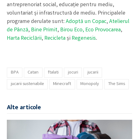
antreprenoriat social, educație pentru mediu,
voluntariat și infrastructură de mediu. Principalele
programe derulate sunt:
Adoptă un Copac
,
Atelierul
de Pânză
,
Bine Primit
,
Birou Eco,
Eco Provocarea
,
Harta Reciclării
,
Recicleta
și
Regenesis
.
BPA
Catan
ftalati
jocuri
jucarii
jucarii sustenabile
Minecraft
Monopoly
The Sims
Alte articole