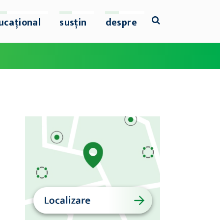
ucațional
susțin
despre