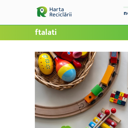
n
ftalati