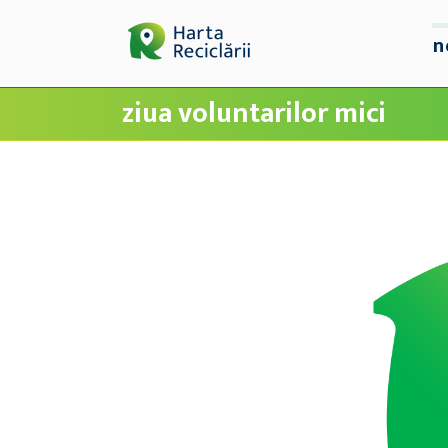
n
ziua voluntarilor mici