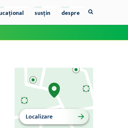
ucațional
susțin
despre