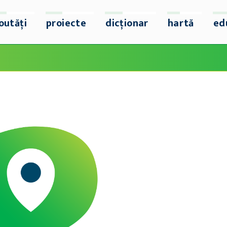
outăți
proiecte
dicționar
hartă
ed