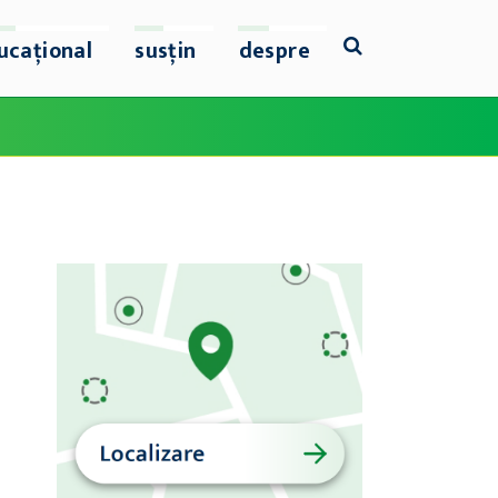
ucațional
susțin
despre