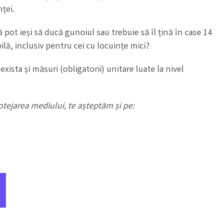
ței.
ă pot ieși să ducă gunoiul sau trebuie să îl țină în case 14
lă, inclusiv pentru cei cu locuințe mici?
xista și măsuri (obligatorii) unitare luate la nivel
otejarea mediului, te așteptăm și pe: