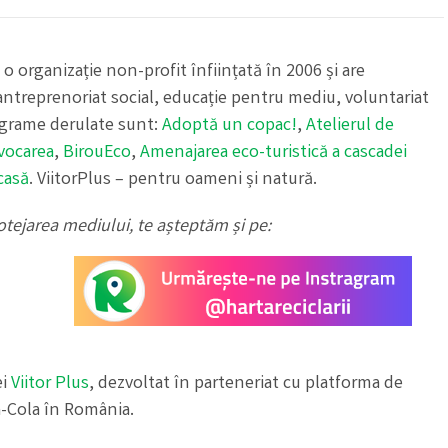
, o organizație non-profit înființată în 2006 și are
ntreprenoriat social, educație pentru mediu, voluntariat
rograme derulate sunt:
Adoptă un copac!
,
Atelierul de
vocarea
,
BirouEco
,
Amenajarea eco-turistică a cascadei
casă
. ViitorPlus – pentru oameni și natură.
otejarea mediului, te așteptăm și pe:
ei
Viitor Plus
, dezvoltat în parteneriat cu platforma de
a-Cola în România.