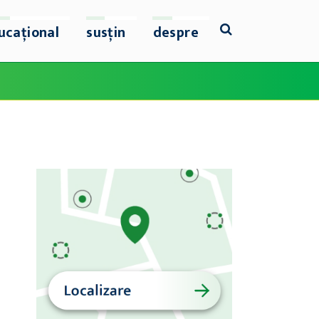
ucațional
susțin
despre