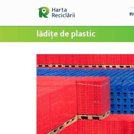
n
lădițe de plastic