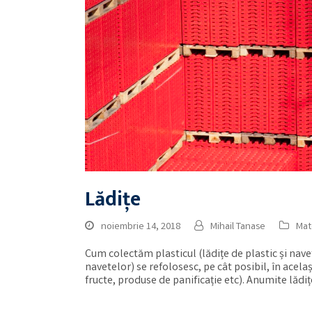
Lădițe
noiembrie 14, 2018
Mihail Tanase
Mat
Cum colectăm plasticul (lădițe de plastic și nave
navetelor) se refolosesc, pe cât posibil, în acela
fructe, produse de panificație etc). Anumite lădi