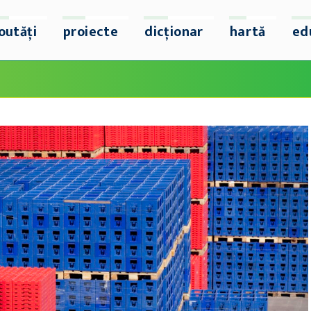
outăți
proiecte
dicționar
hartă
ed