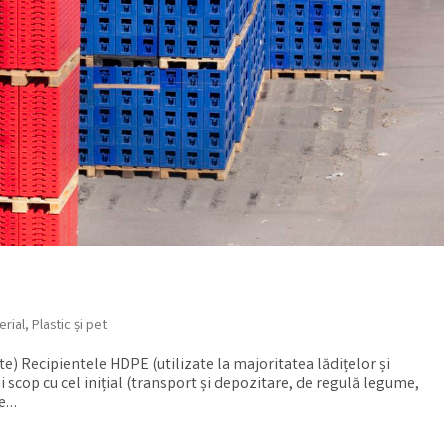
erial
,
Plastic și pet
te) Recipientele HDPE (utilizate la majoritatea lădițelor și
și scop cu cel inițial (transport și depozitare, de regulă legume,
țe…