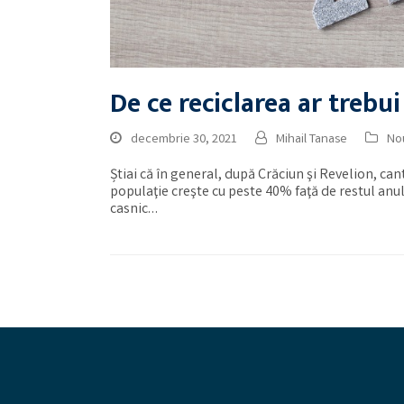
De ce reciclarea ar trebui
decembrie 30, 2021
Mihail Tanase
Nou
Știai că în general, după Crăciun şi Revelion, can
populaţie creşte cu peste 40% faţă de restul anu
casnic…