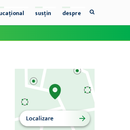
ucațional
susțin
despre