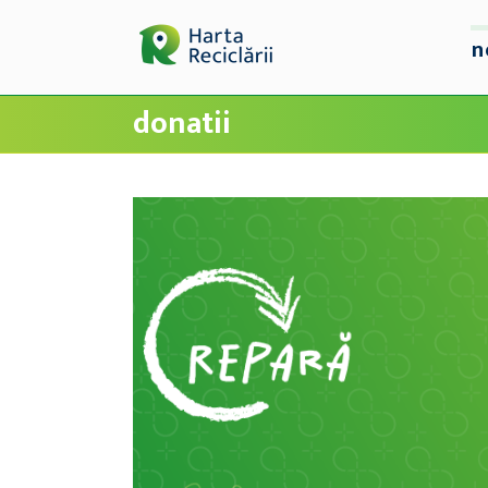
n
donatii