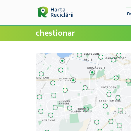
n
chestionar