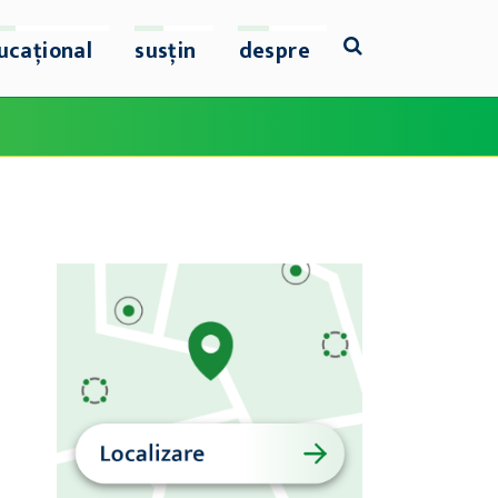
ucațional
susțin
despre