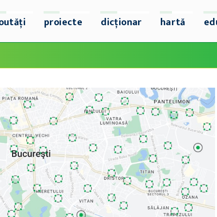
outăți
proiecte
dicționar
hartă
ed