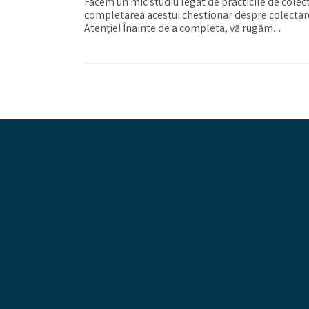
Facem un mic studiu legat de practicile de colect
completarea acestui chestionar despre colectare
Atenție! Înainte de a completa, vă rugăm…