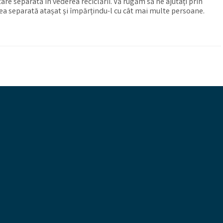
are separată în vederea reciclării. Vă rugăm să ne ajutați prin
a separată atașat și împărțindu-l cu cât mai multe persoane.