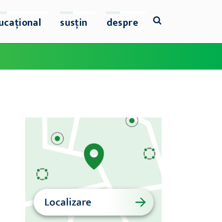
ucațional
susțin
despre