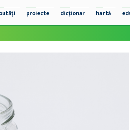
outăți
proiecte
dicționar
hartă
ed