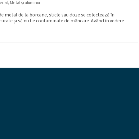
erial
,
Metal și aluminiu
 metal de la borcane, sticle sau doze se colectează în
 curate și să nu fie contaminate de mâncare. Având în vedere