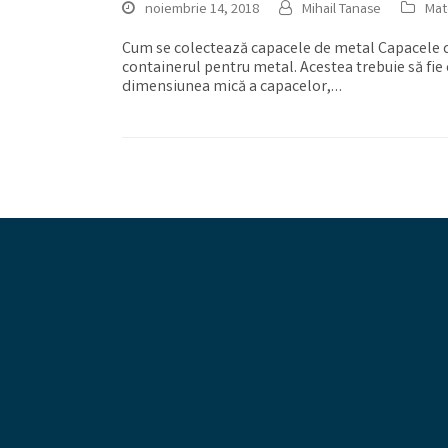
noiembrie 14, 2018
Mihail Tanase
Mat
Cum se colectează capacele de metal Capacele de
containerul pentru metal. Acestea trebuie să fie
dimensiunea mică a capacelor,…