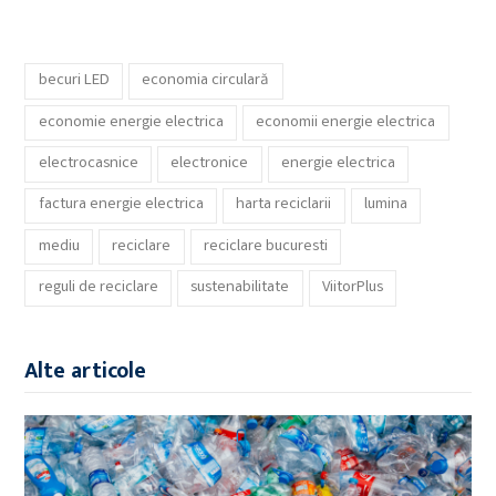
becuri LED
economia circulară
economie energie electrica
economii energie electrica
electrocasnice
electronice
energie electrica
factura energie electrica
harta reciclarii
lumina
mediu
reciclare
reciclare bucuresti
reguli de reciclare
sustenabilitate
ViitorPlus
Alte articole