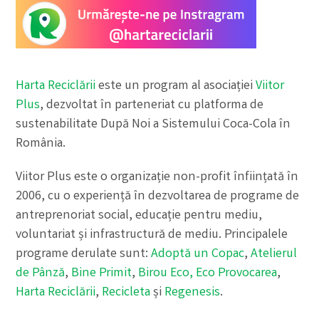
Harta Reciclării
este un program al asociației
Viitor
Plus
, dezvoltat în parteneriat cu platforma de
sustenabilitate După Noi a Sistemului Coca-Cola în
România.
Viitor Plus este o organizație non-profit înființată în
2006, cu o experiență în dezvoltarea de programe de
antreprenoriat social, educație pentru mediu,
voluntariat și infrastructură de mediu. Principalele
programe derulate sunt:
Adoptă un Copac
,
Atelierul
de Pânză
,
Bine Primit
,
Birou Eco,
Eco Provocarea
,
Harta Reciclării
,
Recicleta
și
Regenesis
.