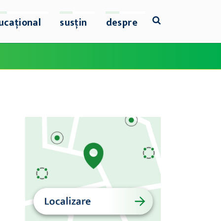
ucațional
susțin
despre