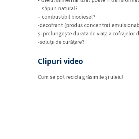
• Uleiul alimentar uzat poate fi transformat
– săpun natural?
– combustibil biodiesel?
-decofrant (produs concentrat emulsionabil
și prelungește durata de viață a cofrajelor 
-soluții de curățare?
Clipuri video
Cum se pot recicla grăsimile și uleiul