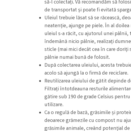
să-l colectați. Vă recomandăm să folosiț
de transportat și poate fi evitată sparge
Uleiul trebuie lăsat să se răcească, deo
neatenție, ajunge pe piele. În al doilea
uleiul s-a răcit, cu ajutorul unei pâlnii, 
îndemână nicio pâlnie, realizați dumnea
sticle (mai mici decât cea în care doriți 
pâlnie numai bună de folosit.
După colectarea uleiului, acesta trebui
acolo să ajungă la o firmă de reciclare.
Reutilizarea uleiului de gătit depinde d
Filtrați întotdeauna resturile alimentar
gătire sub 190 de grade Celsius pentru 
utilizare.
Ca o regulă de bază, grăsimile și prote
deoarece grămezile cu compost nu aju
grăsimile animale, creând potențial de 