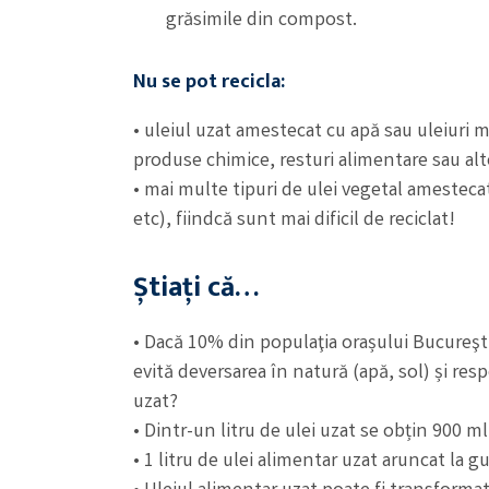
grăsimile din compost.
Nu se pot recicla:
• uleiul uzat amestecat cu apă sau uleiuri m
produse chimice, resturi alimentare sau alt
• mai multe tipuri de ulei vegetal amestecate
etc), fiindcă sunt mai dificil de reciclat!
Știați că…
• Dacă 10% din populaţia orașului Bucureşti 
evită deversarea în natură (apă, sol) și res
uzat?
• Dintr-un litru de ulei uzat se obțin 900 m
• 1 litru de ulei alimentar uzat aruncat la g