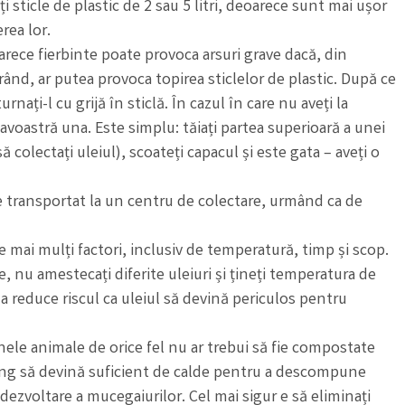
i sticle de plastic de 2 sau 5 litri, deoarece sunt mai ușor
rea lor.
arece fierbinte poate provoca arsuri grave dacă, din
 rând, ar putea provoca topirea sticlelor de plastic. După ce
turnați-l cu grijă în sticlă. În cazul în care nu aveți la
voastră una. Este simplu: tăiați partea superioară a unei
să colectați uleiul), scoateți capacul și este gata – aveți o
e transportat la un centru de colectare, urmând ca de
e mai mulți factori, inclusiv de temperatură, timp și scop.
e, nu amestecați diferite uleiuri și țineți temperatura de
a reduce riscul ca uleiul să devină periculos pentru
inele animale de orice fel nu ar trebui să fie compostate
ng să devină suficient de calde pentru a descompune
dezvoltare a mucegaiurilor. Cel mai sigur e să eliminați