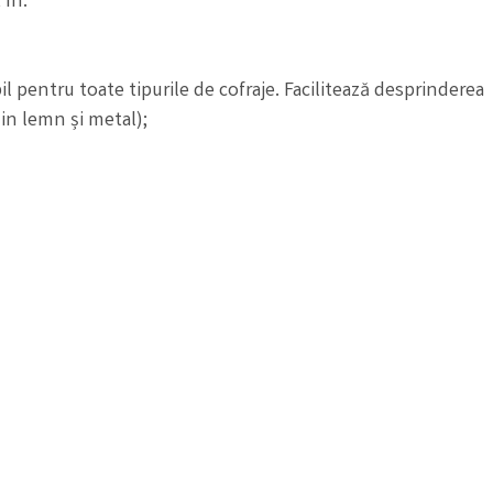
 în:
 pentru toate tipurile de cofraje. Facilitează desprinderea
din lemn și metal);