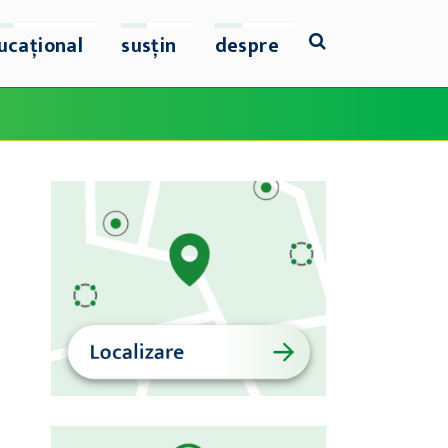
ucațional
susțin
despre