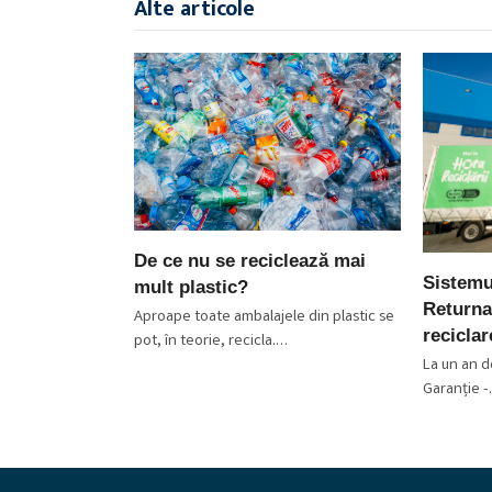
Alte articole
De ce nu se reciclează mai
Sistemu
mult plastic?
Returna
Aproape toate ambalajele din plastic se
recicla
pot, în teorie, recicla.…
La un an d
Garanție 