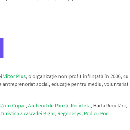
ei
Viitor Plus
, o organizație non-profit înființată în 2006, cu
 antreprenoriat social, educație pentru mediu, voluntariat
tă un Copac
,
Atelierul de Pânză
,
Recicleta
, Harta Reciclării,
uristică a cascadei Bigăr
,
Regenesys
,
Pod cu Pod