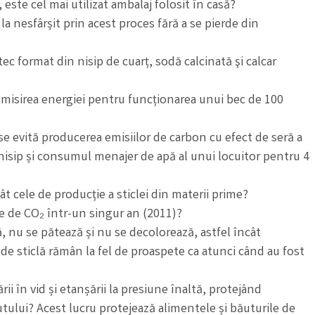
, este cel mai utilizat ambalaj folosit în casă?
la nesfârșit prin acest proces fără a se pierde din
ec format din nisip de cuarț, sodă calcinată şi calcar
misirea energiei pentru funcționarea unui bec de 100
 se evită producerea emisiilor de carbon cu efect de seră a
nisip și consumul menajer de apă al unui locuitor pentru 4
ât cele de producție a sticlei din materii prime?
ne de CO₂ într-un singur an (2011)?
, nu se pătează și nu se decolorează, astfel încât
 de sticlă rămân la fel de proaspete ca atunci când au fost
ii în vid și etanșării la presiune înaltă, protejând
utului? Acest lucru protejează alimentele și băuturile de