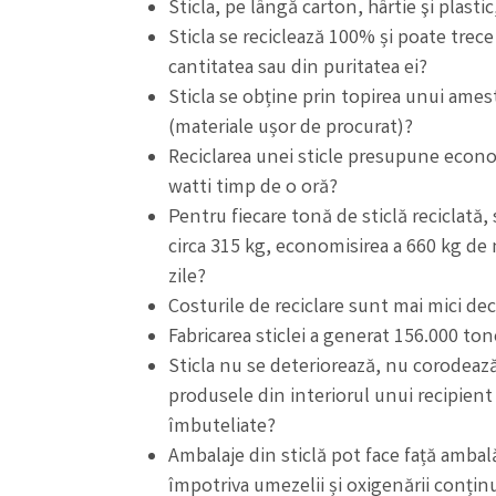
Sticla, pe lângă carton, hârtie şi plastic
Sticla se reciclează 100% și poate trece 
cantitatea sau din puritatea ei?
Sticla se obține prin topirea unui amest
(materiale ușor de procurat)?
Reciclarea unei sticle presupune econo
watti timp de o oră?
Pentru fiecare tonă de sticlă reciclată,
circa 315 kg, economisirea a 660 kg de 
zile?
Costurile de reciclare sunt mai mici dec
Fabricarea sticlei a generat 156.000 to
Sticla nu se deteriorează, nu corodează
produsele din interiorul unui recipient
îmbuteliate?
Ambalaje din sticlă pot face față ambalăr
împotriva umezelii și oxigenării conțin