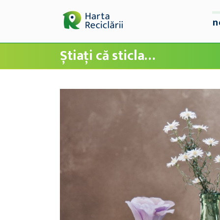
n
Știați că sticla…