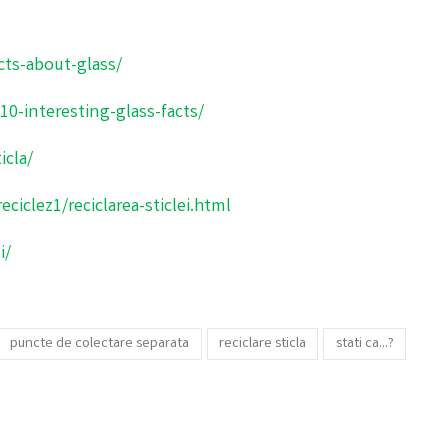
cts-about-glass/
0-interesting-glass-facts/
icla/
ciclez1/reciclarea-sticlei.html
i/
puncte de colectare separata
reciclare sticla
stati ca...?