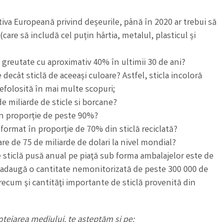
tiva Europeană privind deșeurile, până în 2020 ar trebui să
are să includă cel puțin hârtia, metalul, plasticul și
n greutate cu aproximativ 40% în ultimii 30 de ani?
decât sticlă de aceeași culoare? Astfel, sticla incoloră
refolosită în mai multe scopuri;
e miliarde de sticle si borcane?
 în proporție de peste 90%?
 format în proporție de 70% din sticlă reciclată?
oare de 75 de miliarde de dolari la nivel mondial?
 sticlă pusă anual pe piaţă sub forma ambalajelor este de
e adaugă o cantitate nemonitorizată de peste 300 000 de
precum şi cantităţi importante de sticlă provenită din
otejarea mediului, te așteptăm și pe: