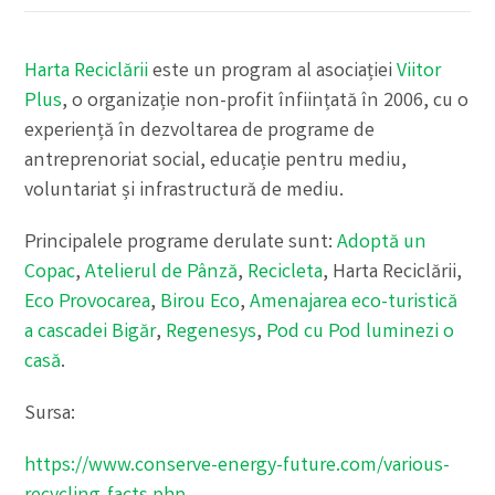
Harta Reciclării
este un program al asociației
Viitor
Plus
, o organizație non-profit înființată în 2006, cu o
experiență în dezvoltarea de programe de
antreprenoriat social, educație pentru mediu,
voluntariat și infrastructură de mediu.
Principalele programe derulate sunt:
Adoptă un
Copac
,
Atelierul de Pânză
,
Recicleta
, Harta Reciclării,
Eco Provocarea
,
Birou Eco
,
Amenajarea eco-turistică
a cascadei Bigăr
,
Regenesys
,
Pod cu Pod luminezi o
casă
.
Sursa:
https://www.conserve-energy-future.com/various-