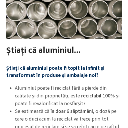
Știați că aluminiul…
Știați că aluminiul poate fi topit la infinit și
transformat în produse și ambalaje noi?
Aluminiul poate fi reciclat fără a pierde din
calitate și din proprietăți, este
reciclabil 100%
și
poate fi revalorificat la nesfârșit?
Se estimează că
în doar 6 săptămâni
, o doză pe
care o duci acum la reciclat va trece prin tot
procesul de reciclare și se va reîntoarce pe raftul