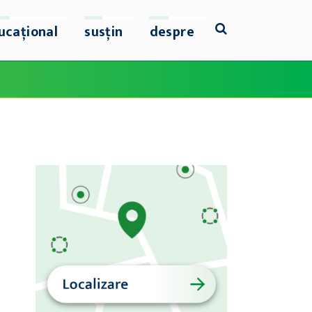
ucațional
susțin
despre