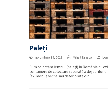
Paleți
noiembrie 14, 2018
Mihail Tanase
Le
Cum colectăm lemnul (paleți) În România nu exist
containere de colectare separată a deșeurilor din
(ex. mobilă veche sau deteriorată din…