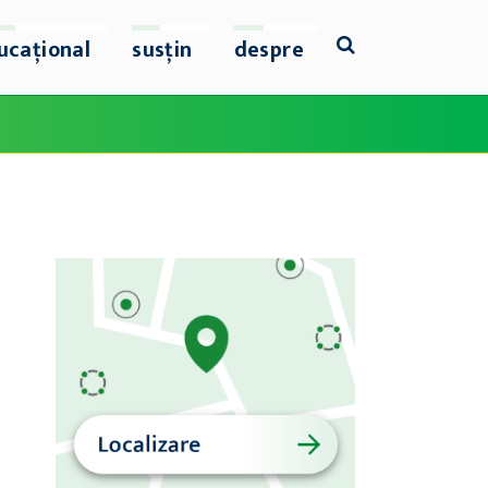
ucațional
susțin
despre