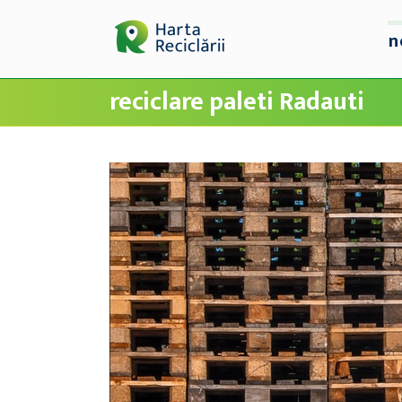
n
reciclare paleti Radauti