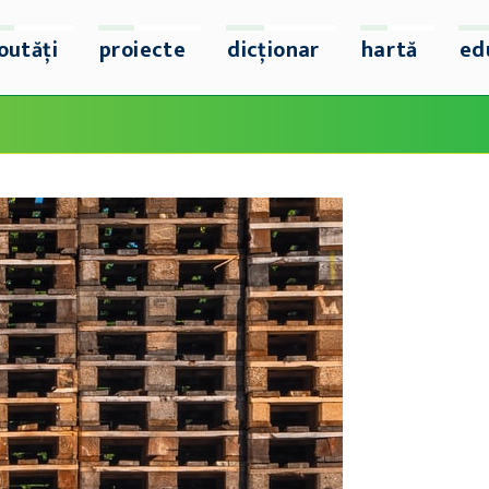
outăți
proiecte
dicționar
hartă
ed