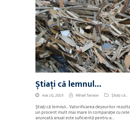
Știați că lemnul…
mai 10, 2019
Mihail Tanase
Știați că...
Știați că lemnul... Valorificarea deșeurilor rezul
un procent mult mai mare în comparație cu celela
aruncată anual este suficientă pentru a…