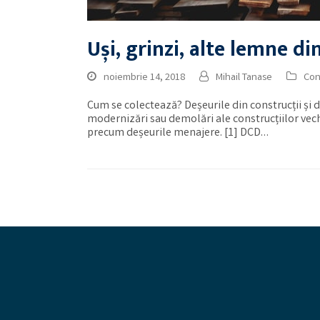
Uși, grinzi, alte lemne d
noiembrie 14, 2018
Mihail Tanase
Con
Cum se colectează? Deșeurile din construcții și 
modernizări sau demolări ale construcțiilor vechi.
precum deșeurile menajere. [1] DCD…