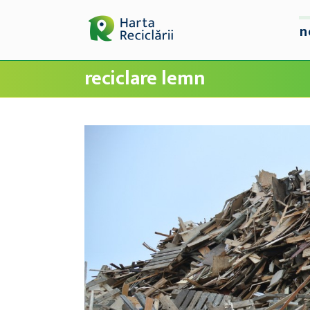
n
reciclare lemn