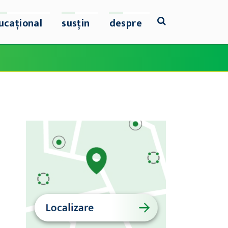
ucațional
susțin
despre