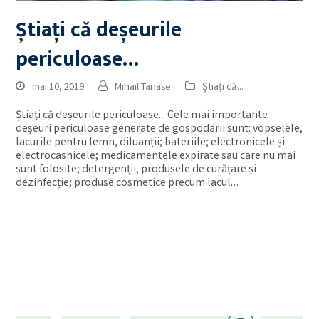
Știați că deșeurile
periculoase…
mai 10, 2019
Mihail Tanase
Știați că...
Știați că deșeurile periculoase... Cele mai importante
deșeuri periculoase generate de gospodării sunt: vopselele,
lacurile pentru lemn, diluanții; bateriile; electronicele și
electrocasnicele; medicamentele expirate sau care nu mai
sunt folosite; detergenții, produsele de curățare și
dezinfecție; produse cosmetice precum lacul…