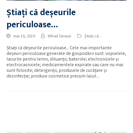
Știați că deșeurile
periculoase…
mai 10, 2019
Mihail Tanase
Știați că...
Știați că deșeurile periculoase... Cele mai importante
deșeuri periculoase generate de gospodării sunt: vopselele,
lacurile pentru lemn, diluanții; bateriile; electronicele și
electrocasnicele; medicamentele expirate sau care nu mai
sunt folosite; detergenții, produsele de curățare și
dezinfecție; produse cosmetice precum lacul…