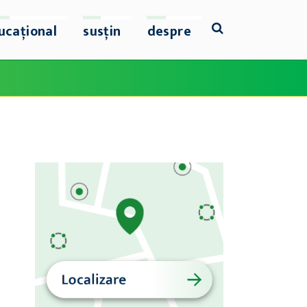
ucațional
susțin
despre