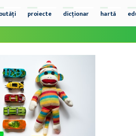
outăți
proiecte
dicționar
hartă
ed