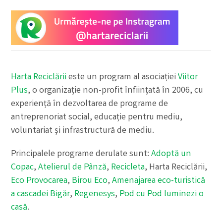
Harta Reciclării
este un program al asociației
Viitor
Plus
, o organizație non-profit înființată în 2006, cu
experiență în dezvoltarea de programe de
antreprenoriat social, educație pentru mediu,
voluntariat și infrastructură de mediu.
Principalele programe derulate sunt:
Adoptă un
Copac
,
Atelierul de Pânză
,
Recicleta
, Harta Reciclării,
Eco Provocarea
,
Birou Eco
,
Amenajarea eco-turistică
a cascadei Bigăr
,
Regenesys
,
Pod cu Pod luminezi o
casă
.