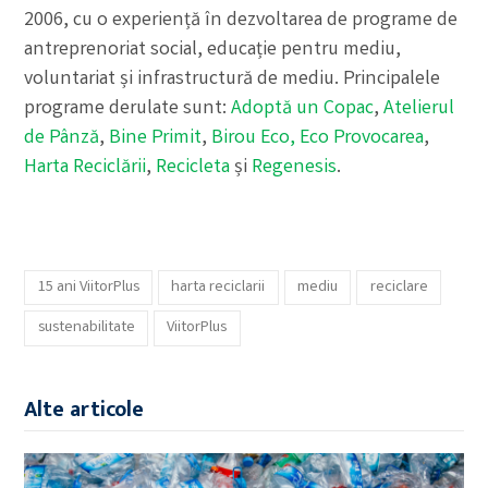
2006, cu o experiență în dezvoltarea de programe de
antreprenoriat social, educație pentru mediu,
voluntariat și infrastructură de mediu. Principalele
programe derulate sunt:
Adoptă un Copac
,
Atelierul
de Pânză
,
Bine Primit
,
Birou Eco,
Eco Provocarea
,
Harta Reciclării
,
Recicleta
și
Regenesis
.
15 ani ViitorPlus
harta reciclarii
mediu
reciclare
sustenabilitate
ViitorPlus
Alte articole