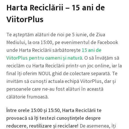
Harta Reciclării – 15 ani de
ViitorPlus
Te așteptăm alături de noi pe 5 iunie, de Ziua
Mediului, la ora 15:00, pe evenimentul de Facebook
unde Harta Reciclării sărbătorește
15 ani de
ViitorPlus pentru oameni și natură
. O să Învățăm să
reciclăm cu Harta Reciclării printr-un joc online, iar la
final îți oferim NOUL ghid de colectare separată. Te
invităm să cunoști actuala echipă ViitorPlus, dar și
persoanele care ne-au fost alături în această
călătorie frumoasă.
Între orele 15:00 și 15:50, Harta Reciclării te
provoacă să îți testezi cunoștințele despre
reducere, reutilizare și reciclare!
De asemenea, îți