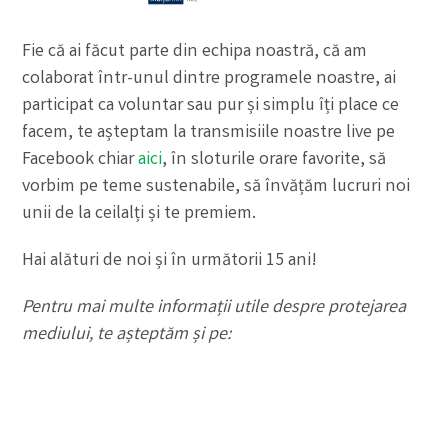
Fie că ai făcut parte din echipa noastră, că am
colaborat într-unul dintre programele noastre, ai
participat ca voluntar sau pur și simplu îți place ce
facem, te așteptam la transmisiile noastre live pe
Facebook chiar
aici
, în sloturile orare favorite, să
vorbim pe teme sustenabile, să învățăm lucruri noi
unii de la ceilalți și te premiem.
Hai alături de noi și în următorii 15 ani!
Pentru mai multe informații utile despre protejarea
mediului, te așteptăm și pe: