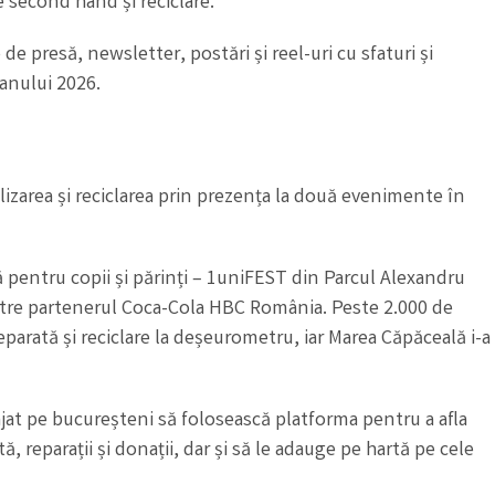
 second hand și reciclare.
 presă, newsletter, postări și reel-uri cu sfaturi și
 anului 2026.
lizarea și reciclarea prin prezența la două evenimente în
că pentru copii și părinți – 1uniFEST din Parcul Alexandru
către partenerul Coca-Cola HBC România. Peste 2.000 de
separată și reciclare la deșeurometru, iar Marea Căpăceală i-a
urajat pe bucureșteni să folosească platforma pentru a afla
, reparații și donații, dar și să le adauge pe hartă pe cele