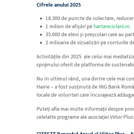
Cifrele anului 2025
18.300 de puncte de colectare, reducere 
1 milion de afișări pe
hartareciclarii.ro
35.000 de elevi și preșcolari care au par
2 milioane de vizualizări pe conturile 
Activitățile din 2025 ale celui mai mediatiza
sprijinului oferit de platforma de sustenab
Nu în ultimul rând, una dintre cele mai com
Haine – a fost susținută de ING Bank Român
locale de voluntari care încurajează adăugare
Puteți afla mai multe informații despre proie
celelalte programe ale asociației Viitor Pl