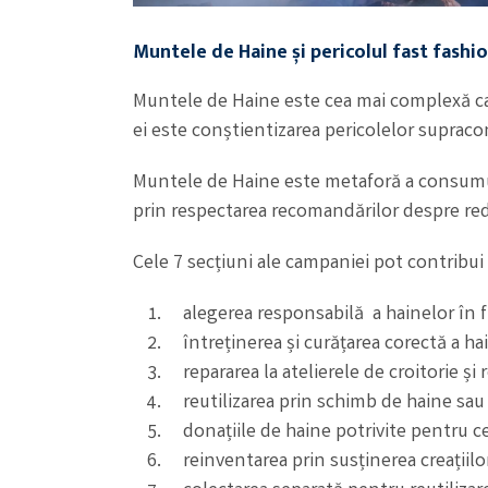
Muntele de Haine și p
ericolu
l fa
st fashi
Muntele de Haine este cea mai complexă cam
ei este conștientizarea pericolelor suprac
Muntele de Haine este metaforă a consumulu
prin respectarea recomandărilor despre redu
Cele 7 secțiuni ale campaniei pot contribui
alegerea responsabilă a hainelor în func
întreținerea și curățarea corectă a hai
repararea la atelierele de croitorie și r
reutilizarea prin schimb de haine sa
donațiile de haine potrivite pentru cei
reinventarea prin susținerea creațiilo