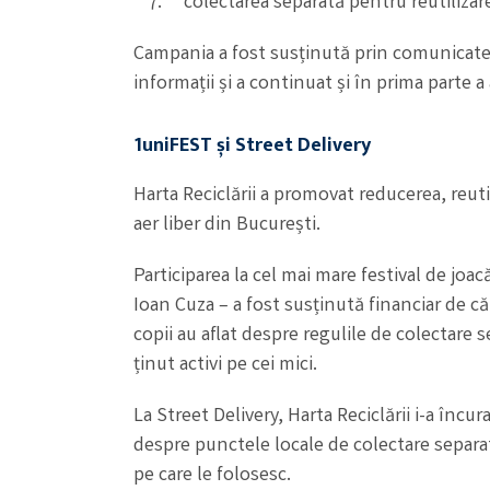
colectarea separată pentru reutilizare
Campania a fost susținută prin comunicate de
informații și a continuat și în prima parte a
1uniFEST și Street Delivery
Harta Reciclării a promovat reducerea, reuti
aer liber din București.
Participarea la cel mai mare festival de joa
Ioan Cuza – a fost susținută financiar de 
copii au aflat despre regulile de colectare 
ținut activi pe cei mici.
La Street Delivery, Harta Reciclării i-a înc
despre punctele locale de colectare separată
pe care le folosesc.