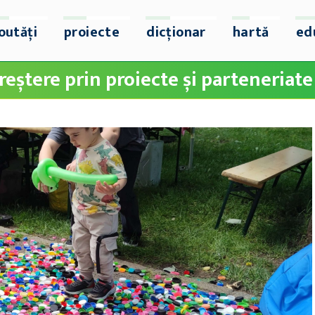
outăți
proiecte
dicționar
hartă
ed
creștere prin proiecte și parteneriate