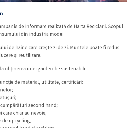
on
panie de informare realizată de Harta Reciclării. Scopul
onsumului din industria modei.
i de haine care crește zi de zi. Muntele poate fi redus
cere și reutilizare.
 la obținerea unei garderobe sustenabile:
ție de material, utilitate, certificări;
nelor;
etușuri;
u cumpărături second hand;
 care chiar au nevoie;
r de upcycling;