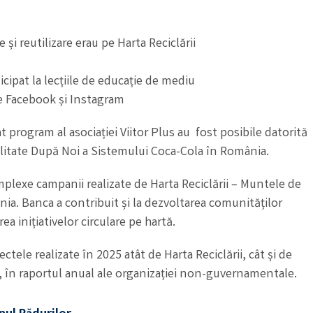
și reutilizare erau pe Harta Reciclării
ticipat la lecțiile de educație de mediu
de Facebook și Instagram
t program al asociației Viitor Plus au fost posibile datorită
ilitate După Noi a Sistemului Coca-Cola în România.
plexe campanii realizate de Harta Reciclării – Muntele de
ia. Banca a contribuit și la dezvoltarea comunităților
a inițiativelor circulare pe hartă.
ctele realizate în 2025 atât de Harta Reciclării, cât și de
us, în raportul anual ale organizației non-guvernamentale.