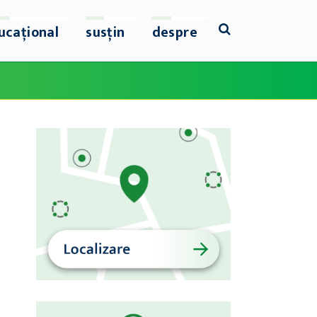
ucațional
susțin
despre