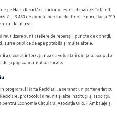
 de pe Harta Reciclării, cartonul este cel mai des întâlnit
există și 3.480 de puncte pentru electronice mici, dar și 790
entru uleiul uzat.
reutilizare sunt ateliere de reparații, puncte de donații,
 surse publice de apă potabilă și multe altele.
rii a crescut interacțiunea cu voluntarii din țară. Scopul a
 de și pop comunităților locale.
iu
prin programul Harta Reciclării, a semnat un parteneriat cu
iclare, protocolul a reunit și alte instituții și asociații.
ia pentru Economie Circulară, Asociația OIREP Ambalaje și