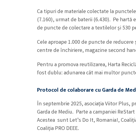
Ca tipuri de materiale colectate la punctele
(7.160), urmat de baterii (6.430). Pe hartă 
de puncte de colectare a textilelor și 530 p
Cele aproape 1.000 de puncte de reducere și 
centre de închiriere, magazine second hand,
Pentru a promova reutilizarea, Harta Reciclă
fost dublu: adunarea cât mai multor puncte
Protocol de colaborare cu Garda de Med
În septembrie 2025, asociația Viitor Plus, 
Garda de Mediu. Parte a campaniei ReStart Rec
Acestea sunt Let’s Do It, Romania!, Coaliț
Coaliția PRO DEEE.