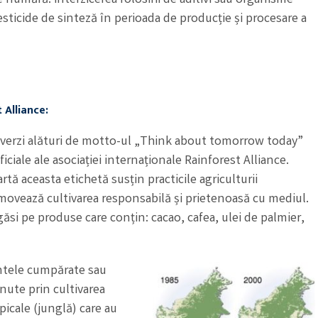
sticide de sinteză în perioada de producție și procesare a
 Alliance:
 verzi alături de motto-ul „Think about tomorrow today”
iciale ale asociației internaționale Rainforest Alliance.
tă aceasta etichetă susțin practicile agriculturii
movează cultivarea responsabilă și prietenoasă cu mediul.
găsi pe produse care conțin: cacao, cafea, ulei de palmier,
ntele cumpărate sau
nute prin cultivarea
picale (junglă) care au