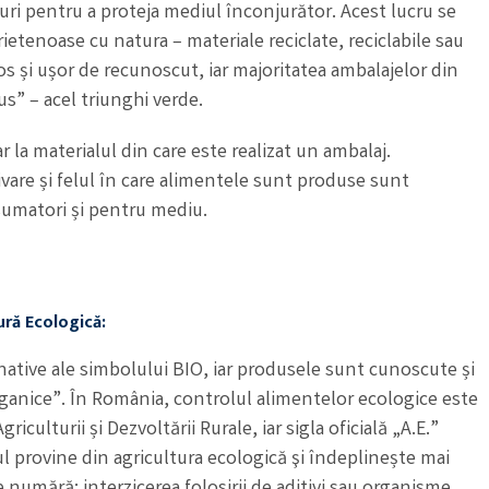
turi pentru a proteja mediul înconjurător. Acest lucru se
ietenoase cu natura – materiale reciclate, reciclabile sau
os și ușor de recunoscut, iar majoritatea ambalajelor din
s” – acel triunghi verde.
 la materialul din care este realizat un ambalaj.
vare și felul în care alimentele sunt produse sunt
sumatori și pentru mediu.
ură Ecologică:
native ale simbolului BIO, iar produsele sunt cunoscute și
rganice”. În România, controlul alimentelor ecologice este
griculturii și Dezvoltării Rurale, iar sigla oficială „A.E.”
 provine din agricultura ecologică şi îndeplinește mai
se numără: interzicerea folosirii de aditivi sau organisme