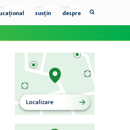
ucațional
susțin
despre