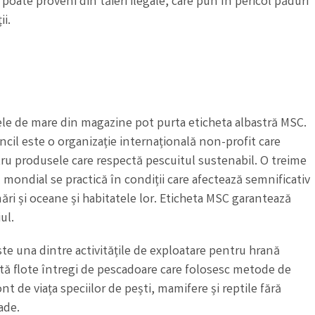
poate proveni din tăieri ilegale, care pun în pericol păduri
ii.
ele de mare din magazine pot purta eticheta albastră MSC.
il este o organizație internațională non-profit care
ru produsele care respectă pescuitul sustenabil. O treime
l mondial se practică în condiții care afectează semnificativ
ări și oceane și habitatele lor. Eticheta MSC garantează
ul.
te una dintre activitățile de exploatare pentru hrană
Există flote întregi de pescadoare care folosesc metode de
nt de viața speciilor de pești, mamifere și reptile fără
ade.