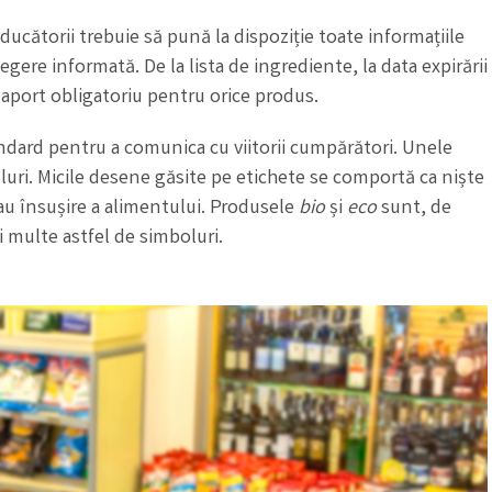
ucătorii trebuie să pună la dispoziție toate informațiile
ere informată. De la lista de ingrediente, la data expirării
șaport obligatoriu pentru orice produs.
ndard pentru a comunica cu viitorii cumpărători. Unele
luri. Micile desene găsite pe etichete se comportă ca niște
au însușire a alimentului. Produsele
bio
și
eco
sunt, de
i multe astfel de simboluri.