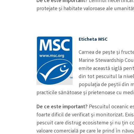
De ce este important?
Lemnul necertificat 
protejate și habitate valoroase ale umanităț
Eticheta MSC
Carnea de pește și fruct
Marine Stewardship Counc
emite această siglă pent
din tot pescuitul la nive
populația de peștii din m
practicile sănătoase și prietenoase cu medi
De ce este important?
Pescuitul oceanic es
foarte dificil de verificat și monitorizat. 
pescuit care distrug ecosisteme și nu țin co
valoare comercială pe care le prind în năvo