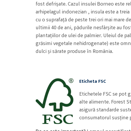
fost defrișate. Cazul insulei Borneo este re
arhipelagul indonezian , insula este a trei
cu o suprafață de peste trei ori mai mare d
ultimii 40 de ani, pădurile nesfârșite au fos
plantațiilor de ulei de palmier. Uleiul de p
grăsimi vegetale nehidrogenate) este omni
dulci și sărate produse în România.
Eticheta FSC
Etichetele FSC se pot gă
alte alimente. Forest S
asigură standarde sust
consumatorul susține pr