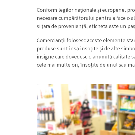
Conform legilor naționale și europene, prod
necesare cumpărătorului pentru a face o aleg
și țara de proveniență, eticheta este un pa
Comercianții folosesc aceste elemente sta
produse sunt însă însoțite și de alte simbo
insigne care dovedesc o anumită calitate s
cele mai multe ori, însoțite de unul sau ma