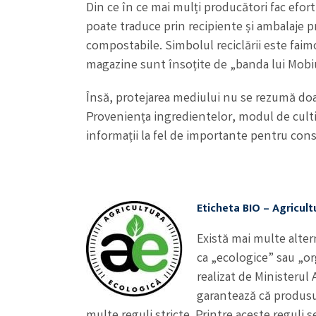
Din ce în ce mai mulți producători fac efor
poate traduce prin recipiente și ambalaje pr
compostabile. Simbolul reciclării este faim
magazine sunt însoțite de „banda lui Mobiu
Însă, protejarea mediului nu se rezumă doar
Proveniența ingredientelor, modul de culti
informații la fel de importante pentru con
Eticheta BIO – Agricult
Există mai multe alter
ca „ecologice” sau „o
realizat de Ministerul A
garantează că produsul
multe reguli stricte. Printre aceste reguli 