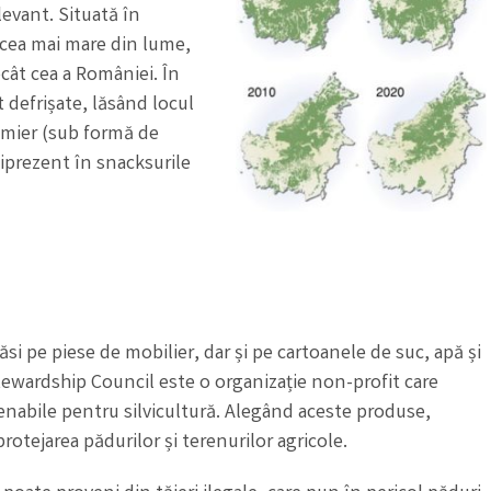
levant. Situată în
a cea mai mare din lume,
ecât cea a României. În
t defrișate, lăsând locul
almier (sub formă de
prezent în snacksurile
si pe piese de mobilier, dar și pe cartoanele de suc, apă și
tewardship Council este o organizație non-profit care
enabile pentru silvicultură. Alegând aceste produse,
otejarea pădurilor și terenurilor agricole.