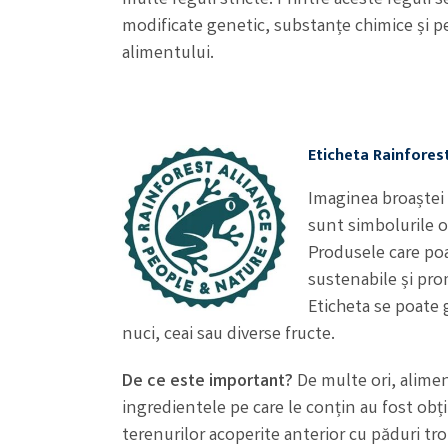
modificate genetic, substanțe chimice și pe
alimentului.
Eticheta Rainforest
Imaginea broaștei
sunt simbolurile of
Produsele care poar
sustenabile și pro
Eticheta se poate 
nuci, ceai sau diverse fructe.
De ce este important?
De multe ori, alime
ingredientele pe care le conțin au fost obți
terenurilor acoperite anterior cu păduri tro