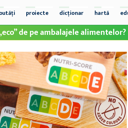
outăți
proiecte
dicționar
hartă
ed
 „eco” de pe ambalajele alimentelor?