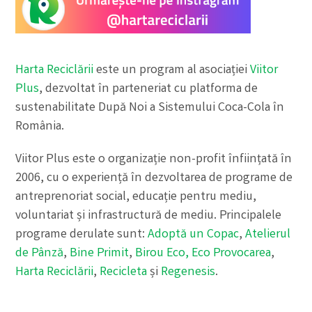
Harta Reciclării
este un program al asociației
Viitor
Plus
, dezvoltat în parteneriat cu platforma de
sustenabilitate După Noi a Sistemului Coca-Cola în
România.
Viitor Plus este o organizație non-profit înființată în
2006, cu o experiență în dezvoltarea de programe de
antreprenoriat social, educație pentru mediu,
voluntariat și infrastructură de mediu. Principalele
programe derulate sunt:
Adoptă un Copac
,
Atelierul
de Pânză
,
Bine Primit
,
Birou Eco,
Eco Provocarea
,
Harta Reciclării
,
Recicleta
și
Regenesis
.