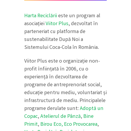
Harta Reciclării
este un program al
asociației
Viitor Plus
, dezvoltat în
parteneriat cu platforma de
sustenabilitate După Noi a
Sistemului Coca-Cola în România.
Viitor Plus este o organizație non-
profit înființată în 2006, cu o
experiență în dezvoltarea de
programe de antreprenoriat social,
educație pentru mediu, voluntariat și
infrastructură de mediu. Principalele
programe derulate sunt:
Adoptă un
Copac
,
Atelierul de Pânză
,
Bine
Primit
,
Birou Eco,
Eco Provocarea
,