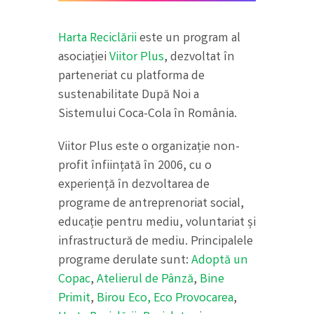
Harta Reciclării
este un program al
asociației
Viitor Plus
, dezvoltat în
parteneriat cu platforma de
sustenabilitate După Noi a
Sistemului Coca-Cola în România.
Viitor Plus este o organizație non-
profit înființată în 2006, cu o
experiență în dezvoltarea de
programe de antreprenoriat social,
educație pentru mediu, voluntariat și
infrastructură de mediu. Principalele
programe derulate sunt:
Adoptă un
Copac
,
Atelierul de Pânză
,
Bine
Primit
,
Birou Eco,
Eco Provocarea
,