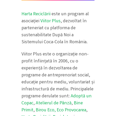
Harta Reciclării
este un program al
asociației
Viitor Plus
, dezvoltat în
parteneriat cu platforma de
sustenabilitate După Noi a
Sistemului Coca-Cola în România.
Viitor Plus este o organizație non-
profit înființată în 2006, cu o
experiență în dezvoltarea de
programe de antreprenoriat social,
educație pentru mediu, voluntariat și
infrastructură de mediu. Principalele
programe derulate sunt:
Adoptă un
Copac
,
Atelierul de Pânză
,
Bine
Primit
,
Birou Eco,
Eco Provocarea
,